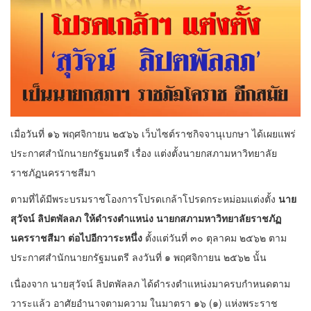
เมื่อวันที่ ๑๖ พฤศจิกายน ๒๕๖๖ เว็บไซต์ราชกิจจานุเบกษา ได้เผยแพร่
ประกาศสํานักนายกรัฐมนตรี เรื่อง แต่งตั้งนายกสภามหาวิทยาลัย
ราชภัฏนครราชสีมา
ตามที่ได้มีพระบรมราชโองการโปรดเกล้าโปรดกระหม่อมแต่งตั้ง
นาย
สุวัจน์ ลิปตพัลลภ ให้ดํารงตําแหน่ง นายกสภามหาวิทยาลัยราชภัฏ
นครราชสีมา ต่อไปอีกวาระหนึ่ง
ตั้งแต่วันที่ ๓๐ ตุลาคม ๒๕๖๒ ตาม
ประกาศสํานักนายกรัฐมนตรี ลงวันที่ ๑ พฤศจิกายน ๒๕๖๒ นั้น
เนื่องจาก นายสุวัจน์ ลิปตพัลลภ ได้ดํารงตําแหน่งมาครบกําหนดตาม
วาระแล้ว อาศัยอํานาจตามความ ในมาตรา ๑๖ (๑) แห่งพระราช