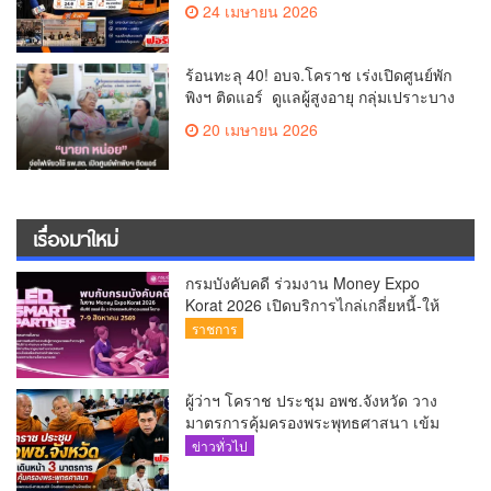
24 เมษายน 2026
ร้อนทะลุ 40! อบจ.โคราช เร่งเปิดศูนย์พัก
พิงฯ ติดแอร์ ดูแลผู้สูงอายุ กลุ่มเปราะบาง
20 เมษายน 2026
เรื่องมาใหม่
กรมบังคับคดี ร่วมงาน Money Expo
Korat 2026 เปิดบริการไกล่เกลี่ยหนี้-ให้
คำปรึกษากฎหมายฟรี 7-9 ส.ค.นี้
ราชการ
ผู้ว่าฯ โคราช ประชุม อพช.จังหวัด วาง
มาตรการคุ้มครองพระพุทธศาสนา เข้ม
ดูแลพระสงฆ์-ศาสนสมบัติ ป้องกันการ
ข่าวทั่วไป
แอบอ้างผ้าเหลือง