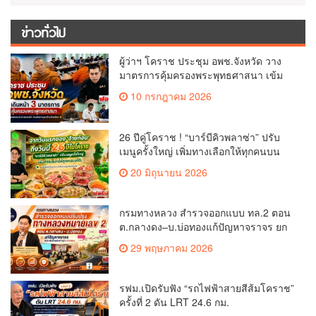
ข่าวทั่วไป
ผู้ว่าฯ โคราช ประชุม อพช.จังหวัด วาง
มาตรการคุ้มครองพระพุทธศาสนา เข้ม
ดูแลพระสงฆ์-ศาสนสมบัติ ป้องกันการ
10 กรกฎาคม 2026
แอบอ้างผ้าเหลือง
26 ปีคู่โคราช ! “บาร์บีคิวพลาซ่า” ปรับ
เมนูครั้งใหญ่ เพิ่มทางเลือกให้ทุกคนบน
โต๊ะ
20 มิถุนายน 2026
กรมทางหลวง สำรวจออกแบบ ทล.2 ตอน
ต.กลางดง–บ.บ่อทองแก้ปัญหาจราจร ยก
ระดับการเดินทางสู่ อ.ปากช่อง
29 พฤษภาคม 2026
รฟม.เปิดรับฟัง “รถไฟฟ้าสายสีส้มโคราช”
ครั้งที่ 2 ดัน LRT 24.6 กม.