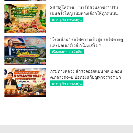
26 ปีคู่โคราช ! “บาร์บีคิวพลาซ่า” ปรับ
เมนูครั้งใหญ่ เพิ่มทางเลือกให้ทุกคนบน
โต๊ะ
เศรษฐกิจ-การลงทุน
“โรคเลื่อน” รถไฟความเร็วสูง รถไฟทางคู่
และมอเตอร์เวย์ กี่โมงเสร็จ ?
เรื่องฮอต ประเด็นฮิต
กรมทางหลวง สำรวจออกแบบ ทล.2 ตอน
ต.กลางดง–บ.บ่อทองแก้ปัญหาจราจร ยก
ระดับการเดินทางสู่ อ.ปากช่อง
เศรษฐกิจ-การลงทุน