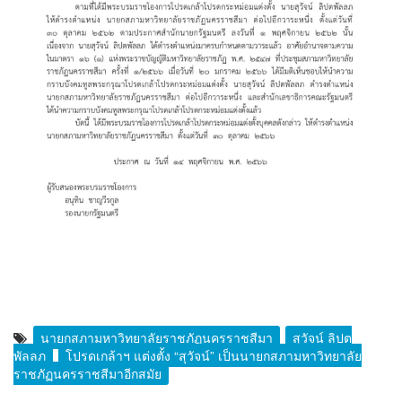
นายกสภามหาวิทยาลัยราชภัฏนครราชสีมา
สุวัจน์ ลิปต
พัลลภ
โปรดเกล้าฯ แต่งตั้ง “สุวัจน์” เป็นนายกสภามหาวิทยาลัย
ราชภัฏนครราชสีมาอีกสมัย