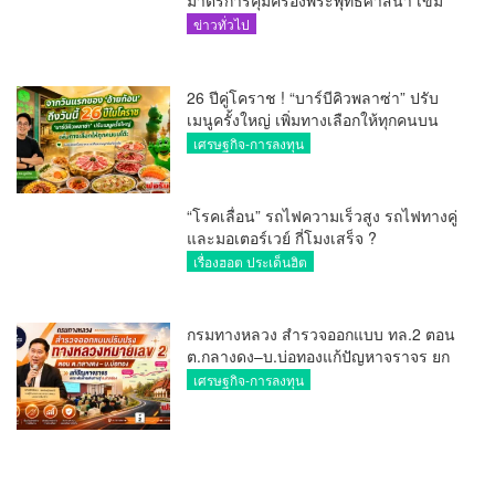
มาตรการคุ้มครองพระพุทธศาสนา เข้ม
ดูแลพระสงฆ์-ศาสนสมบัติ ป้องกันการ
ข่าวทั่วไป
แอบอ้างผ้าเหลือง
26 ปีคู่โคราช ! “บาร์บีคิวพลาซ่า” ปรับ
เมนูครั้งใหญ่ เพิ่มทางเลือกให้ทุกคนบน
โต๊ะ
เศรษฐกิจ-การลงทุน
“โรคเลื่อน” รถไฟความเร็วสูง รถไฟทางคู่
และมอเตอร์เวย์ กี่โมงเสร็จ ?
เรื่องฮอต ประเด็นฮิต
กรมทางหลวง สำรวจออกแบบ ทล.2 ตอน
ต.กลางดง–บ.บ่อทองแก้ปัญหาจราจร ยก
ระดับการเดินทางสู่ อ.ปากช่อง
เศรษฐกิจ-การลงทุน