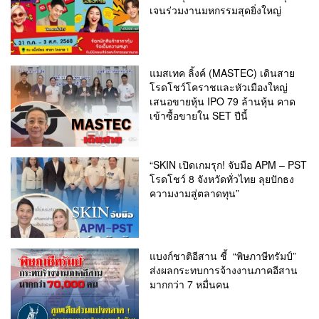
เจนร่วมงานมหกรรมสุดยิ่งใหญ่
แมสเทค ลิ้งค์ (MASTEC) เดินสาย
โรดโชว์โคราชและหัวเมืองใหญ่
เสนอขายหุ้น IPO 79 ล้านหุ้น คาด
เข้าซื้อขายใน SET ปีนี้
“SKIN เปิดเกมรุก! จับมือ APM – PST
โรดโชว์ 8 จังหวัดทั่วไทย ลุยปักธง
ความงามสู่ตลาดทุน”
แบงก์ชาติอีสาน ชี้ “พิษภาษีทรัมป์”
ส่งผลกระทบการจ้างงานภาคอีสาน
มากกว่า 7 หมื่นคน