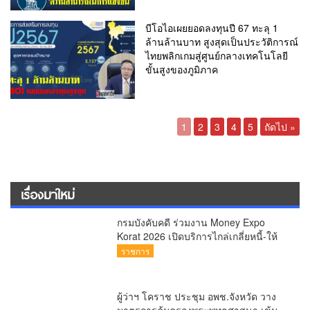
บีโอไอเผยยอดลงทุนปี 67 ทะลุ 1
ล้านล้านบาท สูงสุดเป็นประวัติการณ์
ไทยพลิกเกมสู่ศูนย์กลางเทคโนโลยี
ขั้นสูงของภูมิภาค
1
2
3
4
5
ถัดไป »
เรื่องมาใหม่
กรมบังคับคดี ร่วมงาน Money Expo
Korat 2026 เปิดบริการไกล่เกลี่ยหนี้-ให้
คำปรึกษากฎหมายฟรี 7-9 ส.ค.นี้
ราชการ
ผู้ว่าฯ โคราช ประชุม อพช.จังหวัด วาง